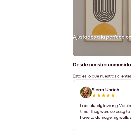
Ajustados a la perfecció
Desde nuestra comunid
Esto es lo que nuestros client
Sierra Uhrich
I absolutely love my Mixti
time. They were so easy to 
have to damage my walls wi