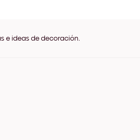
St. Michel in clear sky Negr
St. Michel in clear sky Blan
St. Michel in clear sky Mad
St. Michel in clear sky Anc
St. Michel in clear sky Anc
St. Michel in clear sky Anc
as e ideas de decoración.
St. Michel in clear sky Lienz