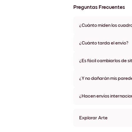
Preguntas Frecuentes
¿Cuánto miden los cuadr
Los tamaños varían de 21x28 
materiales y colores de marco,
¿Cuánto tarda el envío?
Una semana, más o menos. Hay
algunos países. Te enviaremo
¿Es fácil cambiarlos de si
compra
¡Superfácil! Están diseñados 
¿Y no dañarán mis pared
No, sin daños
¿Hacen envíos internacio
¡Sí, a la mayoría de los países
Explorar Arte
St. Michel in clear sky Sin 