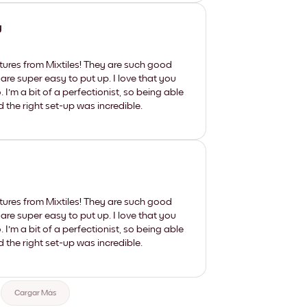
y
tures from Mixtiles! They are such good
 are super easy to put up. I love that you
'm a bit of a perfectionist, so being able
d the right set-up was incredible.
tures from Mixtiles! They are such good
 are super easy to put up. I love that you
'm a bit of a perfectionist, so being able
d the right set-up was incredible.
Cargar Más