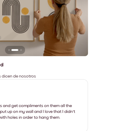
n
No deja marcas
ad
es dicen de nosotros
les and get compliments on them all the
put up on my wall and I love that I didn't
th holes in order to hang them.