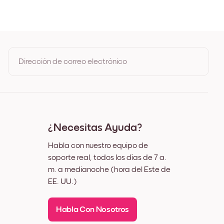
o
co
era de Roble
ho Negro
ho Blanco
ho Nuez
Dirección de correo electrónico
o
Al registrarte, aceptas los Términos de uso y la Política de
privacidad de Mixtiles
¿Necesitas Ayuda?
Habla con nuestro equipo de
soporte real, todos los días de 7 a.
m. a medianoche (hora del Este de
EE. UU.)
Habla Con Nosotros