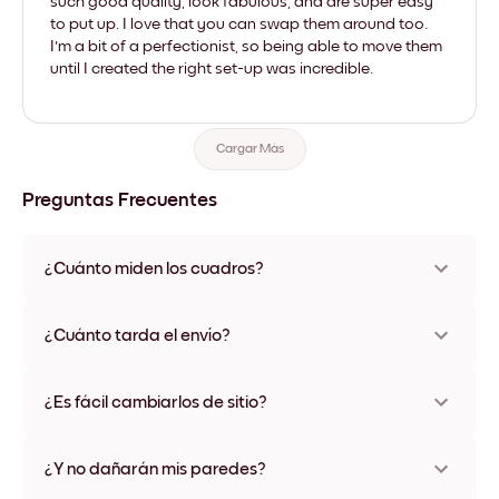
such good quality, look fabulous, and are super easy
to put up. I love that you can swap them around too.
I'm a bit of a perfectionist, so being able to move them
until I created the right set-up was incredible.
Cargar Más
Preguntas Frecuentes
¿Cuánto miden los cuadros?
Los tamaños varían de 21x28 cm a 56x112 cm. Disponible en
varios materiales y colores de marco, incluidas opciones sin
¿Cuánto tarda el envío?
marco y con lienzo.
Una semana, más o menos. Hay opciones de envío exprés
disponibles en algunos países. Te enviaremos un número de
¿Es fácil cambiarlos de sitio?
seguimiento después de tu compra
¡Superfácil! Están diseñados para moverse varias veces sin
ningún daño
¿Y no dañarán mis paredes?