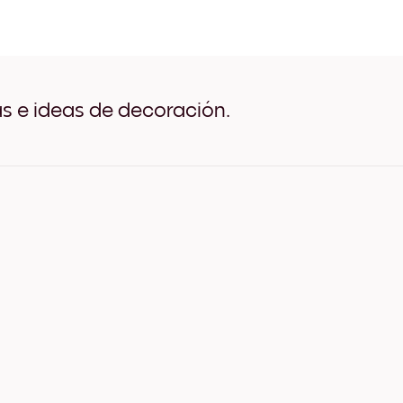
The Blue Pier Negro
The Blue Pier Blanco
The Blue Pier Madera de Ro
The Blue Pier Ancho Negro
The Blue Pier Ancho Blanc
The Blue Pier Ancho Nuez
as e ideas de decoración.
The Blue Pier Lienzo