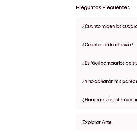
Preguntas Frecuentes
¿Cuánto miden los cuadr
Los tamaños varían de 21x28 
materiales y colores de marco,
¿Cuánto tarda el envío?
Una semana, más o menos. Hay
algunos países. Te enviaremo
¿Es fácil cambiarlos de si
compra
¡Superfácil! Están diseñados 
¿Y no dañarán mis pared
No, sin daños
¿Hacen envíos internacio
¡Sí, a la mayoría de los países
Explorar Arte
The Blue Pier Sin marco