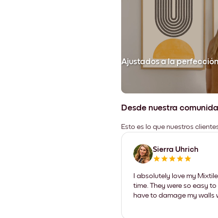
Ajustados a la perfecció
Desde nuestra comunid
Esto es lo que nuestros client
Sierra Uhrich
I absolutely love my Mixti
time. They were so easy to 
have to damage my walls wi