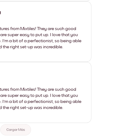
y
tures from Mixtiles! They are such good
 are super easy to put up. I love that you
'm a bit of a perfectionist, so being able
d the right set-up was incredible.
tures from Mixtiles! They are such good
 are super easy to put up. I love that you
'm a bit of a perfectionist, so being able
d the right set-up was incredible.
Cargar Más