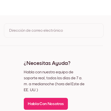
ble
o
Dirección de correo electrónico
Al registrarte, aceptas los Términos de uso y la Política de
privacidad de Mixtiles
¿Necesitas Ayuda?
Habla con nuestro equipo de
soporte real, todos los días de 7 a.
m. a medianoche (hora del Este de
EE. UU.)
Habla Con Nosotros