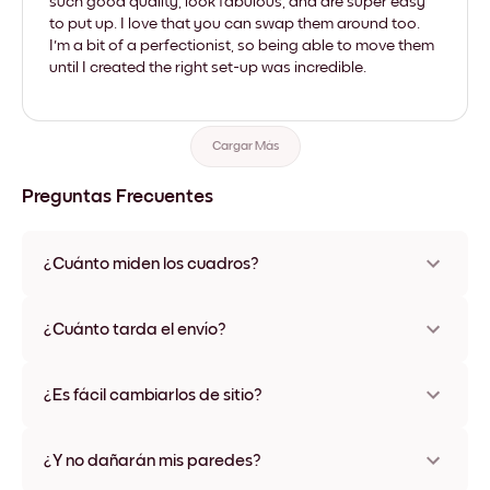
such good quality, look fabulous, and are super easy
to put up. I love that you can swap them around too.
I'm a bit of a perfectionist, so being able to move them
until I created the right set-up was incredible.
Cargar Más
Preguntas Frecuentes
¿Cuánto miden los cuadros?
Los tamaños varían de 21x28 cm a 56x112 cm. Disponible en
varios materiales y colores de marco, incluidas opciones sin
¿Cuánto tarda el envío?
marco y con lienzo.
Una semana, más o menos. Hay opciones de envío exprés
disponibles en algunos países. Te enviaremos un número de
¿Es fácil cambiarlos de sitio?
seguimiento después de tu compra
¡Superfácil! Están diseñados para moverse varias veces sin
ningún daño
¿Y no dañarán mis paredes?