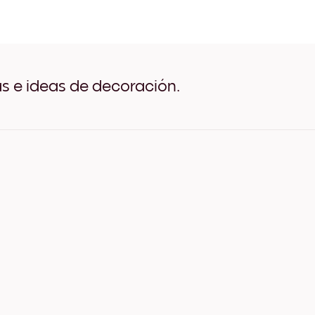
Golden Tree Negro
Golden Tree Blanco
Golden Tree Madera de Ro
Golden Tree Ancho Negro
Golden Tree Ancho Blanco
Golden Tree Ancho Nuez
as e ideas de decoración.
Golden Tree Lienzo