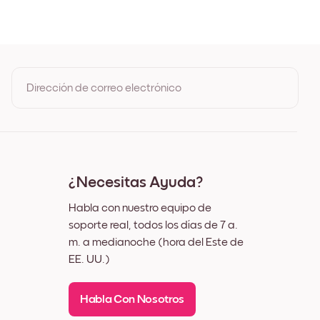
ble
Dirección de correo electrónico
Al registrarte, aceptas los Términos de uso y la Política de
privacidad de Mixtiles
¿Necesitas Ayuda?
Habla con nuestro equipo de
soporte real, todos los días de 7 a.
m. a medianoche (hora del Este de
EE. UU.)
Habla Con Nosotros