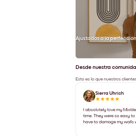
Ajustados a la perfecció
Desde nuestra comunid
Esto es lo que nuestros client
Sierra Uhrich
I absolutely love my Mixti
time. They were so easy to 
have to damage my walls wi