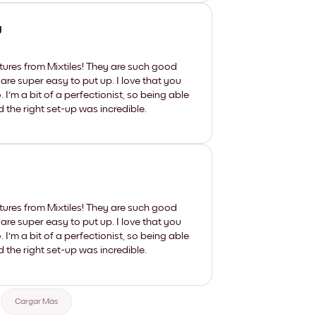
y
tures from Mixtiles! They are such good
 are super easy to put up. I love that you
'm a bit of a perfectionist, so being able
d the right set-up was incredible.
tures from Mixtiles! They are such good
 are super easy to put up. I love that you
'm a bit of a perfectionist, so being able
d the right set-up was incredible.
Cargar Más