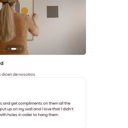
n
No deja marcas
ad
es dicen de nosotros
les and get compliments on them all the
put up on my wall and I love that I didn't
th holes in order to hang them.