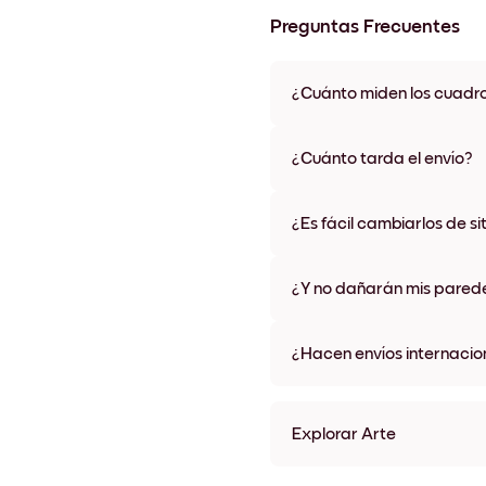
Preguntas Frecuentes
¿Cuánto miden los cuadr
Los tamaños varían de 21x28 
materiales y colores de marco,
¿Cuánto tarda el envío?
Una semana, más o menos. Hay
algunos países. Te enviaremo
¿Es fácil cambiarlos de si
compra
¡Superfácil! Están diseñados 
¿Y no dañarán mis pared
No, sin daños
¿Hacen envíos internacio
¡Sí, a la mayoría de los países
Explorar Arte
Golden Tree Sin marco