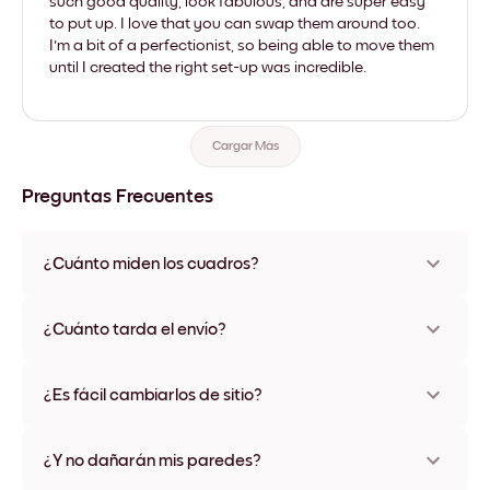
such good quality, look fabulous, and are super easy
to put up. I love that you can swap them around too.
I'm a bit of a perfectionist, so being able to move them
until I created the right set-up was incredible.
Cargar Más
Preguntas Frecuentes
¿Cuánto miden los cuadros?
Los tamaños varían de 21x28 cm a 56x112 cm. Disponible en
varios materiales y colores de marco, incluidas opciones sin
¿Cuánto tarda el envío?
marco y con lienzo.
Una semana, más o menos. Hay opciones de envío exprés
disponibles en algunos países. Te enviaremos un número de
¿Es fácil cambiarlos de sitio?
seguimiento después de tu compra
¡Superfácil! Están diseñados para moverse varias veces sin
ningún daño
¿Y no dañarán mis paredes?