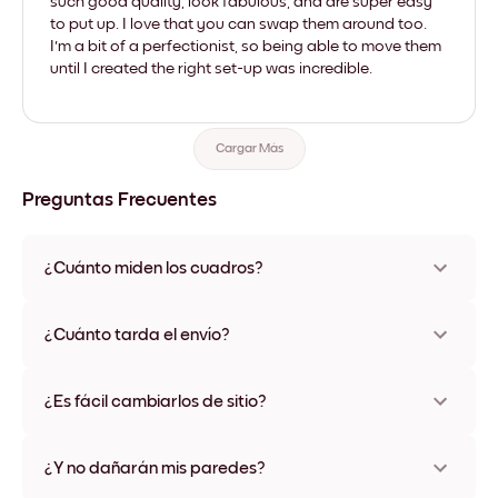
such good quality, look fabulous, and are super easy
to put up. I love that you can swap them around too.
I'm a bit of a perfectionist, so being able to move them
until I created the right set-up was incredible.
Cargar Más
Preguntas Frecuentes
¿Cuánto miden los cuadros?
Los tamaños varían de 21x28 cm a 56x112 cm. Disponible en
varios materiales y colores de marco, incluidas opciones sin
¿Cuánto tarda el envío?
marco y con lienzo.
Una semana, más o menos. Hay opciones de envío exprés
disponibles en algunos países. Te enviaremos un número de
¿Es fácil cambiarlos de sitio?
seguimiento después de tu compra
¡Superfácil! Están diseñados para moverse varias veces sin
ningún daño
¿Y no dañarán mis paredes?