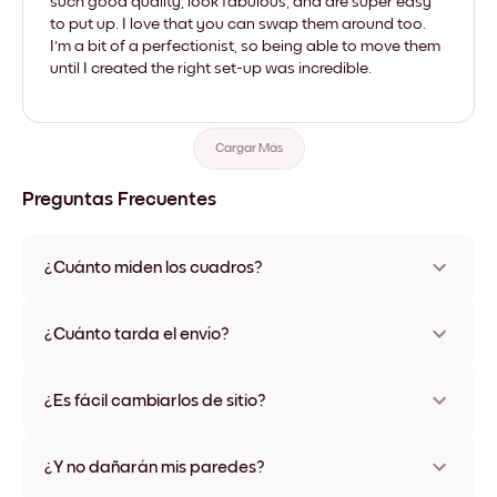
such good quality, look fabulous, and are super easy
to put up. I love that you can swap them around too.
I'm a bit of a perfectionist, so being able to move them
until I created the right set-up was incredible.
Cargar Más
Preguntas Frecuentes
¿Cuánto miden los cuadros?
Los tamaños varían de 21x28 cm a 56x112 cm. Disponible en
varios materiales y colores de marco, incluidas opciones sin
¿Cuánto tarda el envío?
marco y con lienzo.
Una semana, más o menos. Hay opciones de envío exprés
disponibles en algunos países. Te enviaremos un número de
¿Es fácil cambiarlos de sitio?
seguimiento después de tu compra
¡Superfácil! Están diseñados para moverse varias veces sin
ningún daño
¿Y no dañarán mis paredes?