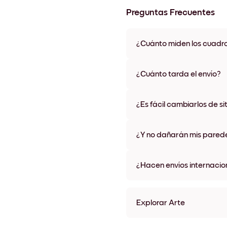
Preguntas Frecuentes
¿Cuánto miden los cuadr
Los tamaños varían de 21x28 
materiales y colores de marco,
¿Cuánto tarda el envío?
Una semana, más o menos. Hay
algunos países. Te enviaremo
¿Es fácil cambiarlos de si
compra
¡Superfácil! Están diseñados 
¿Y no dañarán mis pared
No, sin daños
¿Hacen envíos internacio
¡Sí, a la mayoría de los países
Explorar Arte
Lake Villa Sin marco