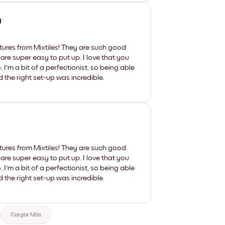
y
tures from Mixtiles! They are such good
 are super easy to put up. I love that you
'm a bit of a perfectionist, so being able
d the right set-up was incredible.
tures from Mixtiles! They are such good
 are super easy to put up. I love that you
'm a bit of a perfectionist, so being able
d the right set-up was incredible.
Cargar Más