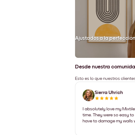
Ajustados a la perfecció
Desde nuestra comunid
Esto es lo que nuestros client
Sierra Uhrich
I absolutely love my Mixti
time. They were so easy to 
have to damage my walls wi