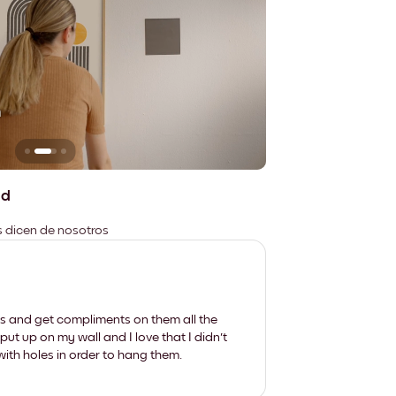
n
No deja marcas
ad
es dicen de nosotros
les and get compliments on them all the
put up on my wall and I love that I didn't
th holes in order to hang them.