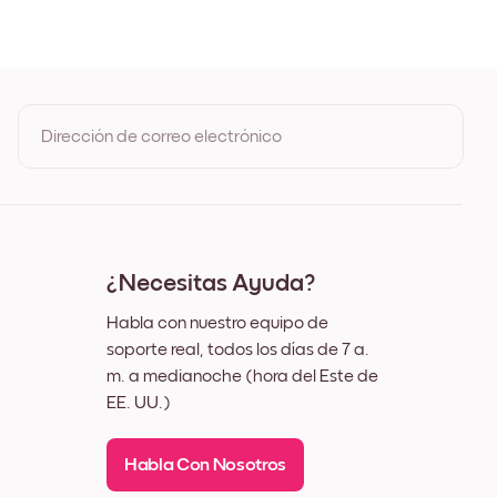
Dirección de correo electrónico
Al registrarte, aceptas los Términos de uso y la Política de
privacidad de Mixtiles
¿Necesitas Ayuda?
Habla con nuestro equipo de
soporte real, todos los días de 7 a.
m. a medianoche (hora del Este de
EE. UU.)
Habla Con Nosotros