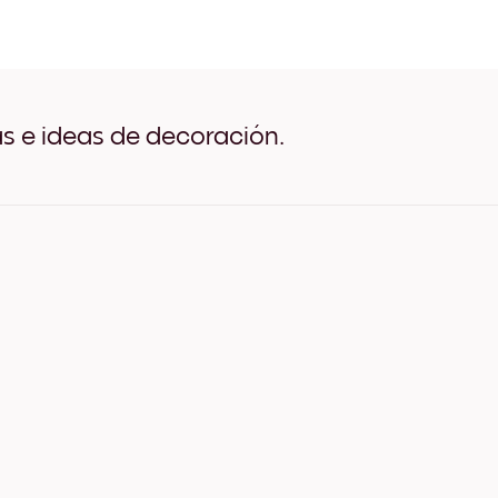
Lake Villa Negro
Lake Villa Blanco
Lake Villa Madera de Roble
Lake Villa Ancho Negro
Lake Villa Ancho Blanco
Lake Villa Ancho Nuez
as e ideas de decoración.
Lake Villa Lienzo