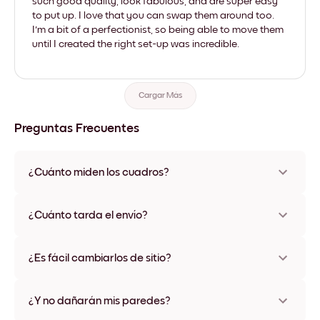
such good quality, look fabulous, and are super easy
to put up. I love that you can swap them around too.
I'm a bit of a perfectionist, so being able to move them
until I created the right set-up was incredible.
Cargar Más
Preguntas Frecuentes
¿Cuánto miden los cuadros?
Los tamaños varían de 21x28 cm a 56x112 cm. Disponible en
varios materiales y colores de marco, incluidas opciones sin
¿Cuánto tarda el envío?
marco y con lienzo.
Una semana, más o menos. Hay opciones de envío exprés
disponibles en algunos países. Te enviaremos un número de
¿Es fácil cambiarlos de sitio?
seguimiento después de tu compra
¡Superfácil! Están diseñados para moverse varias veces sin
ningún daño
¿Y no dañarán mis paredes?