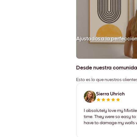
Ajustados a la perfecció
Desde nuestra comunid
Esto es lo que nuestros client
Sierra Uhrich
I absolutely love my Mixti
time. They were so easy to 
have to damage my walls wi