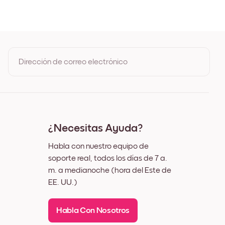
Dirección de correo electrónico
Al registrarte, aceptas los Términos de uso y la Política de
privacidad de Mixtiles
¿Necesitas Ayuda?
Habla con nuestro equipo de
soporte real, todos los días de 7 a.
m. a medianoche (hora del Este de
EE. UU.)
Habla Con Nosotros