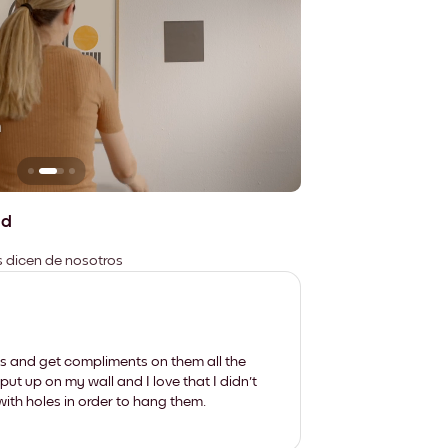
n
No deja marcas
ad
es dicen de nosotros
les and get compliments on them all the
put up on my wall and I love that I didn't
th holes in order to hang them.