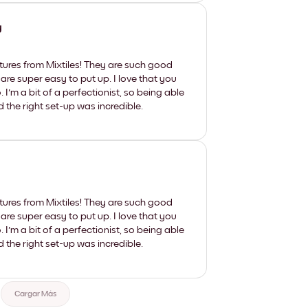
y
tures from Mixtiles! They are such good
 are super easy to put up. I love that you
'm a bit of a perfectionist, so being able
d the right set-up was incredible.
tures from Mixtiles! They are such good
 are super easy to put up. I love that you
'm a bit of a perfectionist, so being able
d the right set-up was incredible.
Cargar Más