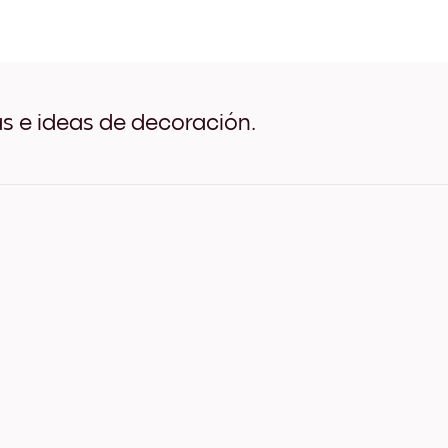
This Is Us Negro
This Is Us Blanco
This Is Us Madera de Roble
This Is Us Ancho Negro
This Is Us Ancho Blanco
This Is Us Ancho Nuez
as e ideas de decoración.
This Is Us Lienzo