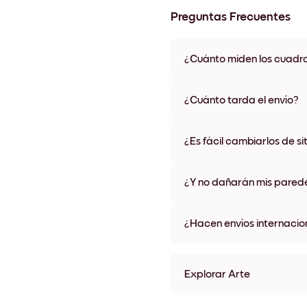
Preguntas Frecuentes
¿Cuánto miden los cuadr
Los tamaños varían de 21x28 
materiales y colores de marco,
¿Cuánto tarda el envío?
Una semana, más o menos. Hay
algunos países. Te enviaremo
¿Es fácil cambiarlos de si
compra
¡Superfácil! Están diseñados 
¿Y no dañarán mis pared
No, sin daños
¿Hacen envíos internacio
¡Sí, a la mayoría de los países
Explorar Arte
This Is Us Sin marco