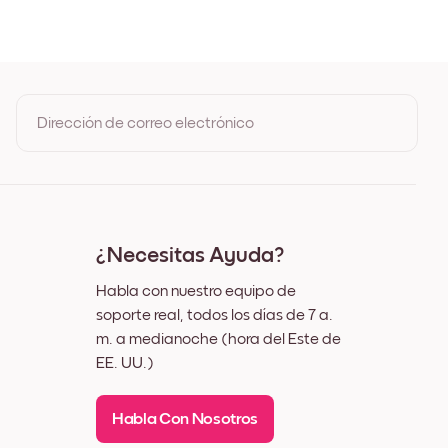
 Roble
ro
nco
z
Dirección de correo electrónico
Al registrarte, aceptas los Términos de uso y la Política de
privacidad de Mixtiles
¿Necesitas Ayuda?
Habla con nuestro equipo de
soporte real, todos los días de 7 a.
m. a medianoche (hora del Este de
EE. UU.)
Habla Con Nosotros