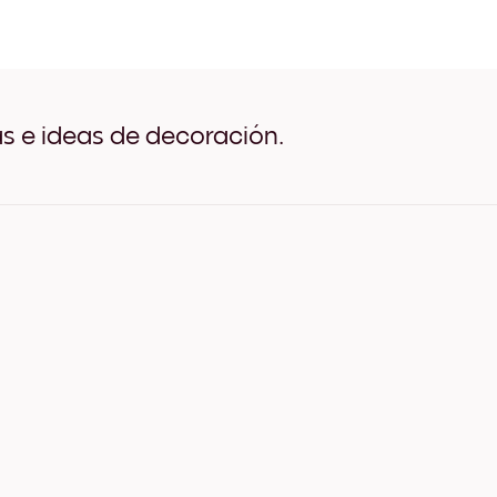
Flowers Market Negro
Flowers Market Blanco
Flowers Market Madera de
Flowers Market Ancho Neg
Flowers Market Ancho Bla
Flowers Market Ancho Nue
as e ideas de decoración.
Flowers Market Lienzo