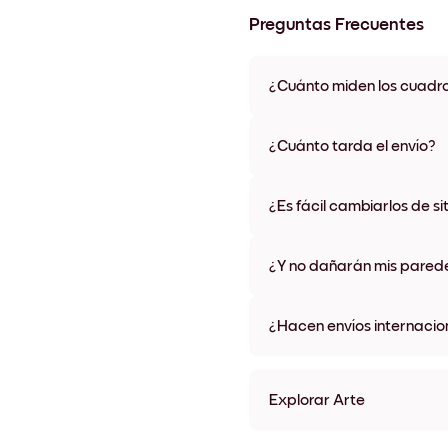
Preguntas Frecuentes
¿Cuánto miden los cuadr
Los tamaños varían de 21x28 
materiales y colores de marco,
¿Cuánto tarda el envío?
Una semana, más o menos. Hay
algunos países. Te enviaremo
¿Es fácil cambiarlos de si
compra
¡Superfácil! Están diseñados 
¿Y no dañarán mis pared
No, sin daños
¿Hacen envíos internacio
¡Sí, a la mayoría de los países
Explorar Arte
Flowers Market Sin marco