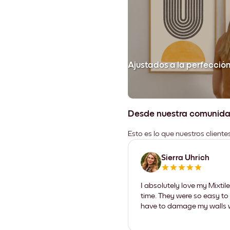
Ajustados a la perfecció
Desde nuestra comunid
Esto es lo que nuestros client
Sierra Uhrich
I absolutely love my Mixti
time. They were so easy to 
have to damage my walls wi