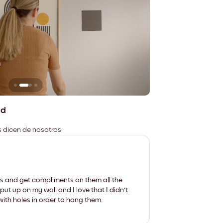
n
No deja marcas
ad
es dicen de nosotros
les and get compliments on them all the
put up on my wall and I love that I didn't
th holes in order to hang them.