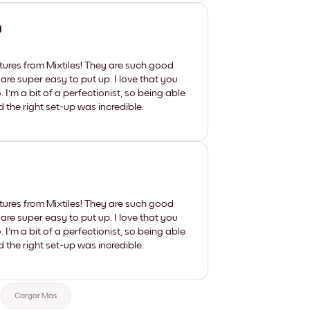
y
tures from Mixtiles! They are such good
 are super easy to put up. I love that you
'm a bit of a perfectionist, so being able
d the right set-up was incredible.
tures from Mixtiles! They are such good
 are super easy to put up. I love that you
'm a bit of a perfectionist, so being able
d the right set-up was incredible.
Cargar Más