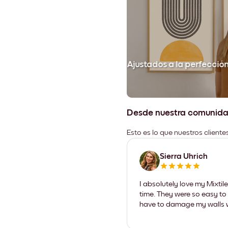
Ajustados a la perfecció
Desde nuestra comunid
Esto es lo que nuestros client
Sierra Uhrich
I absolutely love my Mixti
time. They were so easy to 
have to damage my walls wi