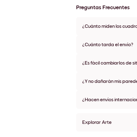
Preguntas Frecuentes
¿Cuánto miden los cuadr
Los tamaños varían de 21x28 
materiales y colores de marco,
¿Cuánto tarda el envío?
Una semana, más o menos. Hay
algunos países. Te enviaremo
¿Es fácil cambiarlos de si
compra
¡Superfácil! Están diseñados 
¿Y no dañarán mis pared
No, sin daños
¿Hacen envíos internacio
¡Sí, a la mayoría de los países
Explorar Arte
Pampas Wheat Sin marco