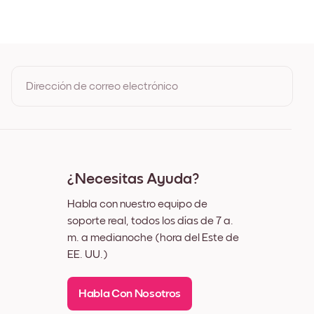
 Roble
ro
nco
z
Dirección de correo electrónico
Al registrarte, aceptas los Términos de uso y la Política de
privacidad de Mixtiles
¿Necesitas Ayuda?
Habla con nuestro equipo de
soporte real, todos los días de 7 a.
m. a medianoche (hora del Este de
EE. UU.)
Habla Con Nosotros