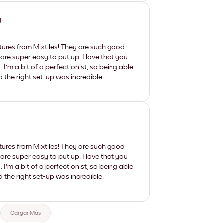
y
tures from Mixtiles! They are such good
 are super easy to put up. I love that you
'm a bit of a perfectionist, so being able
d the right set-up was incredible.
tures from Mixtiles! They are such good
 are super easy to put up. I love that you
'm a bit of a perfectionist, so being able
d the right set-up was incredible.
Cargar Más