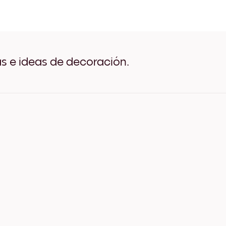
Pampas Wheat Negro
Pampas Wheat Blanco
Pampas Wheat Madera de
Pampas Wheat Ancho Neg
Pampas Wheat Ancho Bla
Pampas Wheat Ancho Nue
as e ideas de decoración.
Pampas Wheat Lienzo