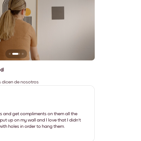
n
No deja marcas
ad
es dicen de nosotros
les and get compliments on them all the
put up on my wall and I love that I didn't
th holes in order to hang them.