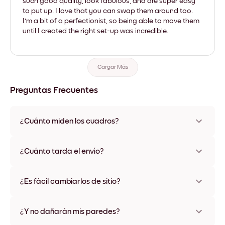
such good quality, look fabulous, and are super easy
to put up. I love that you can swap them around too.
I'm a bit of a perfectionist, so being able to move them
until I created the right set-up was incredible.
Cargar Más
Preguntas Frecuentes
¿Cuánto miden los cuadros?
Los tamaños varían de 21x28 cm a 56x112 cm. Disponible en
varios materiales y colores de marco, incluidas opciones sin
¿Cuánto tarda el envío?
marco y con lienzo.
Una semana, más o menos. Hay opciones de envío exprés
disponibles en algunos países. Te enviaremos un número de
¿Es fácil cambiarlos de sitio?
seguimiento después de tu compra
¡Superfácil! Están diseñados para moverse varias veces sin
ningún daño
¿Y no dañarán mis paredes?