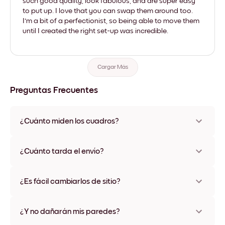
such good quality, look fabulous, and are super easy
to put up. I love that you can swap them around too.
I'm a bit of a perfectionist, so being able to move them
until I created the right set-up was incredible.
Cargar Más
Preguntas Frecuentes
¿Cuánto miden los cuadros?
Los tamaños varían de 21x28 cm a 56x112 cm. Disponible en
varios materiales y colores de marco, incluidas opciones sin
¿Cuánto tarda el envío?
marco y con lienzo.
Una semana, más o menos. Hay opciones de envío exprés
disponibles en algunos países. Te enviaremos un número de
¿Es fácil cambiarlos de sitio?
seguimiento después de tu compra
¡Superfácil! Están diseñados para moverse varias veces sin
ningún daño
¿Y no dañarán mis paredes?