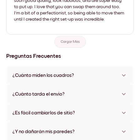
such good quality, look fabulous, and are super easy
to put up. I love that you can swap them around too.
I'm a bit of a perfectionist, so being able to move them
until I created the right set-up was incredible.
Cargar Más
Preguntas Frecuentes
¿Cuánto miden los cuadros?
Los tamaños varían de 21x28 cm a 56x112 cm. Disponible en
varios materiales y colores de marco, incluidas opciones sin
¿Cuánto tarda el envío?
marco y con lienzo.
Una semana, más o menos. Hay opciones de envío exprés
disponibles en algunos países. Te enviaremos un número de
¿Es fácil cambiarlos de sitio?
seguimiento después de tu compra
¡Superfácil! Están diseñados para moverse varias veces sin
ningún daño
¿Y no dañarán mis paredes?