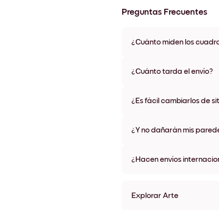
Preguntas Frecuentes
¿Cuánto miden los cuadr
Los tamaños varían de 21x28 
materiales y colores de marco,
¿Cuánto tarda el envío?
Una semana, más o menos. Hay
algunos países. Te enviaremo
¿Es fácil cambiarlos de si
compra
¡Superfácil! Están diseñados 
¿Y no dañarán mis pared
No, sin daños
¿Hacen envíos internacio
¡Sí, a la mayoría de los países
Explorar Arte
Nemo Studio No.2 Sin marc