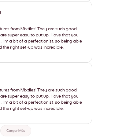
y
tures from Mixtiles! They are such good
 are super easy to put up. I love that you
'm a bit of a perfectionist, so being able
d the right set-up was incredible.
tures from Mixtiles! They are such good
 are super easy to put up. I love that you
'm a bit of a perfectionist, so being able
d the right set-up was incredible.
Cargar Más