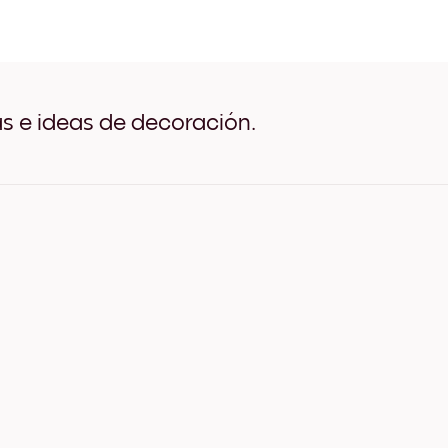
Nemo Studio No.2 Negro
Nemo Studio No.2 Blanco
Nemo Studio No.2 Madera 
Nemo Studio No.2 Ancho N
Nemo Studio No.2 Ancho B
Nemo Studio No.2 Ancho N
as e ideas de decoración.
Nemo Studio No.2 Lienzo