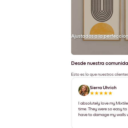
Ajustados a la perfecció
Desde nuestra comunid
Esto es lo que nuestros client
Sierra Uhrich
I absolutely love my Mixti
time. They were so easy to 
have to damage my walls wi