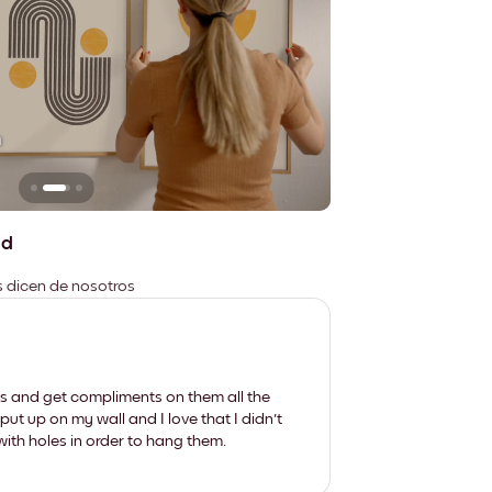
n
No deja marcas
ad
es dicen de nosotros
les and get compliments on them all the
put up on my wall and I love that I didn't
th holes in order to hang them.