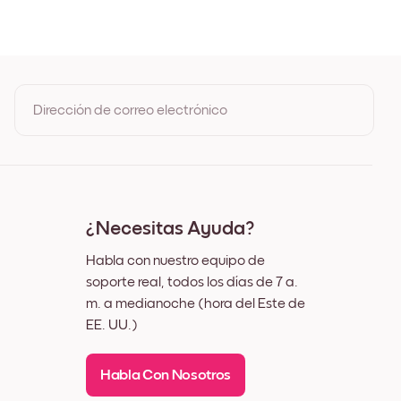
de Roble
egro
lanco
uez
Dirección de correo electrónico
Al registrarte, aceptas los Términos de uso y la Política de
privacidad de Mixtiles
¿Necesitas Ayuda?
Habla con nuestro equipo de
soporte real, todos los días de 7 a.
m. a medianoche (hora del Este de
EE. UU.)
Habla Con Nosotros