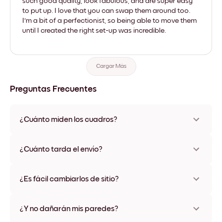
such good quality, look fabulous, and are super easy
to put up. I love that you can swap them around too.
I'm a bit of a perfectionist, so being able to move them
until I created the right set-up was incredible.
Cargar Más
Preguntas Frecuentes
¿Cuánto miden los cuadros?
Los tamaños varían de 21x28 cm a 56x112 cm. Disponible en
varios materiales y colores de marco, incluidas opciones sin
¿Cuánto tarda el envío?
marco y con lienzo.
Una semana, más o menos. Hay opciones de envío exprés
disponibles en algunos países. Te enviaremos un número de
¿Es fácil cambiarlos de sitio?
seguimiento después de tu compra
¡Superfácil! Están diseñados para moverse varias veces sin
ningún daño
¿Y no dañarán mis paredes?