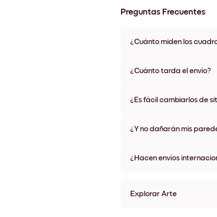
Preguntas Frecuentes
¿Cuánto miden los cuadr
Los tamaños varían de 21x28 
materiales y colores de marco,
¿Cuánto tarda el envío?
Una semana, más o menos. Hay
algunos países. Te enviaremo
¿Es fácil cambiarlos de si
compra
¡Superfácil! Están diseñados 
¿Y no dañarán mis pared
No, sin daños
¿Hacen envíos internacio
¡Sí, a la mayoría de los países
Explorar Arte
Seaside Impressions no.1 S