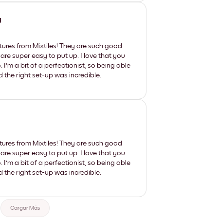
y
tures from Mixtiles! They are such good
 are super easy to put up. I love that you
'm a bit of a perfectionist, so being able
d the right set-up was incredible.
tures from Mixtiles! They are such good
 are super easy to put up. I love that you
'm a bit of a perfectionist, so being able
d the right set-up was incredible.
Cargar Más