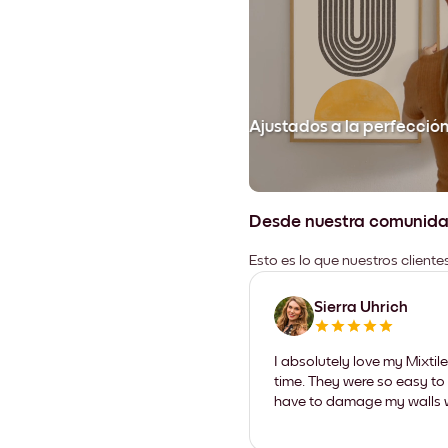
Ajustados a la perfecció
Desde nuestra comunid
Esto es lo que nuestros client
Sierra Uhrich
I absolutely love my Mixti
time. They were so easy to 
have to damage my walls wi