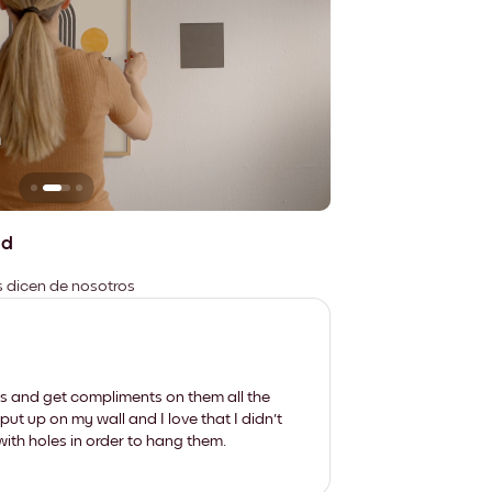
n
No deja marcas
ad
es dicen de nosotros
les and get compliments on them all the
put up on my wall and I love that I didn't
th holes in order to hang them.