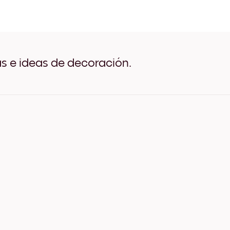
Seaside Impressions no.1 N
Seaside Impressions no.1 B
Seaside Impressions no.1 
Seaside Impressions no.1 
Seaside Impressions no.1 
Seaside Impressions no.1 
as e ideas de decoración.
Seaside Impressions no.1 L