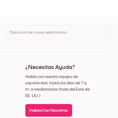
egro
lanco
Madera de Roble
Ancho Negro
Ancho Blanco
Ancho Nuez
Dirección de correo electrónico
ienzo
Al registrarte, aceptas los Términos de uso y la Política de
privacidad de Mixtiles
¿Necesitas Ayuda?
Habla con nuestro equipo de
soporte real, todos los días de 7 a.
m. a medianoche (hora del Este de
EE. UU.)
Habla Con Nosotros