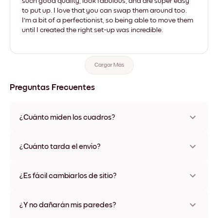
such good quality, look fabulous, and are super easy
to put up. I love that you can swap them around too.
I'm a bit of a perfectionist, so being able to move them
until I created the right set-up was incredible.
Cargar Más
Preguntas Frecuentes
¿Cuánto miden los cuadros?
Los tamaños varían de 21x28 cm a 56x112 cm. Disponible en
varios materiales y colores de marco, incluidas opciones sin
¿Cuánto tarda el envío?
marco y con lienzo.
Una semana, más o menos. Hay opciones de envío exprés
disponibles en algunos países. Te enviaremos un número de
¿Es fácil cambiarlos de sitio?
seguimiento después de tu compra
¡Superfácil! Están diseñados para moverse varias veces sin
ningún daño
¿Y no dañarán mis paredes?