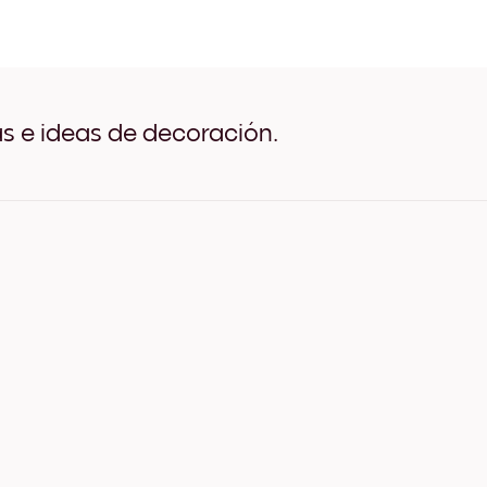
Azure Dome Negro
Azure Dome Blanco
Azure Dome Madera de Ro
Azure Dome Ancho Negro
Azure Dome Ancho Blanco
Azure Dome Ancho Nuez
as e ideas de decoración.
Azure Dome Lienzo