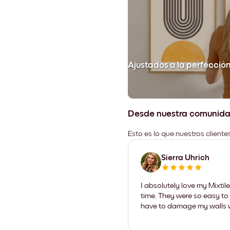
Ajustados a la perfecció
Desde nuestra comunid
Esto es lo que nuestros client
Sierra Uhrich
I absolutely love my Mixti
time. They were so easy to 
have to damage my walls wi