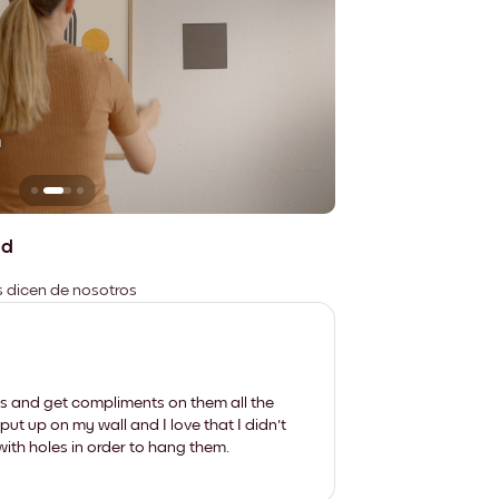
n
No deja marcas
ad
es dicen de nosotros
les and get compliments on them all the
put up on my wall and I love that I didn't
th holes in order to hang them.