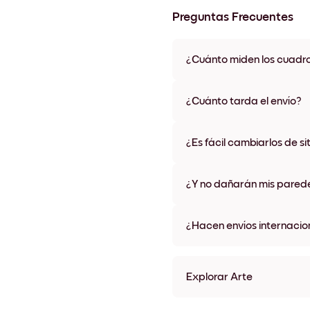
Preguntas Frecuentes
¿Cuánto miden los cuadr
Los tamaños varían de 21x28 
materiales y colores de marco,
¿Cuánto tarda el envío?
Una semana, más o menos. Hay
algunos países. Te enviaremo
¿Es fácil cambiarlos de si
compra
¡Superfácil! Están diseñados 
¿Y no dañarán mis pared
No, sin daños
¿Hacen envíos internacio
¡Sí, a la mayoría de los países
Explorar Arte
Azure Dome Sin marco