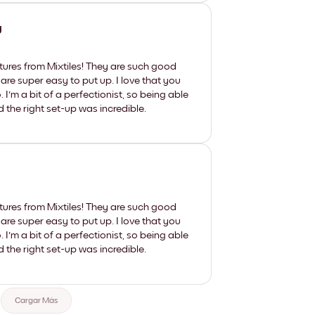
y
tures from Mixtiles! They are such good
 are super easy to put up. I love that you
'm a bit of a perfectionist, so being able
d the right set-up was incredible.
tures from Mixtiles! They are such good
 are super easy to put up. I love that you
'm a bit of a perfectionist, so being able
d the right set-up was incredible.
Cargar Más