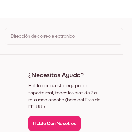
ble
Dirección de correo electrónico
Al registrarte, aceptas los Términos de uso y la Política de
privacidad de Mixtiles
¿Necesitas Ayuda?
Habla con nuestro equipo de
soporte real, todos los días de 7 a.
m. a medianoche (hora del Este de
EE. UU.)
Habla Con Nosotros