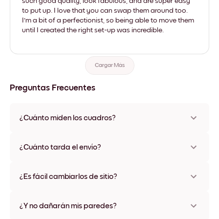
such good quality, look fabulous, and are super easy
to put up. I love that you can swap them around too.
I'm a bit of a perfectionist, so being able to move them
until I created the right set-up was incredible.
Cargar Más
Preguntas Frecuentes
¿Cuánto miden los cuadros?
Los tamaños varían de 21x28 cm a 56x112 cm. Disponible en
varios materiales y colores de marco, incluidas opciones sin
¿Cuánto tarda el envío?
marco y con lienzo.
Una semana, más o menos. Hay opciones de envío exprés
disponibles en algunos países. Te enviaremos un número de
¿Es fácil cambiarlos de sitio?
seguimiento después de tu compra
¡Superfácil! Están diseñados para moverse varias veces sin
ningún daño
¿Y no dañarán mis paredes?