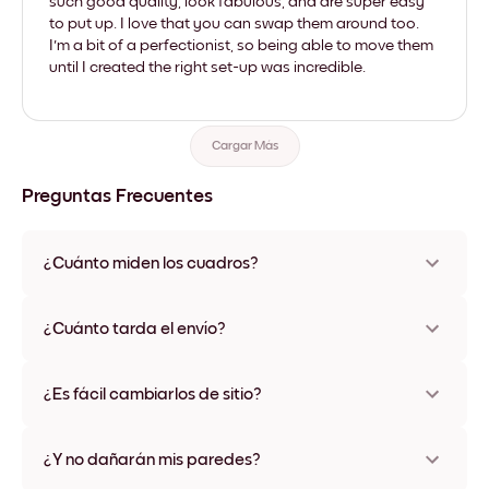
such good quality, look fabulous, and are super easy
to put up. I love that you can swap them around too.
I'm a bit of a perfectionist, so being able to move them
until I created the right set-up was incredible.
Cargar Más
Preguntas Frecuentes
¿Cuánto miden los cuadros?
Los tamaños varían de 21x28 cm a 56x112 cm. Disponible en
varios materiales y colores de marco, incluidas opciones sin
¿Cuánto tarda el envío?
marco y con lienzo.
Una semana, más o menos. Hay opciones de envío exprés
disponibles en algunos países. Te enviaremos un número de
¿Es fácil cambiarlos de sitio?
seguimiento después de tu compra
¡Superfácil! Están diseñados para moverse varias veces sin
ningún daño
¿Y no dañarán mis paredes?