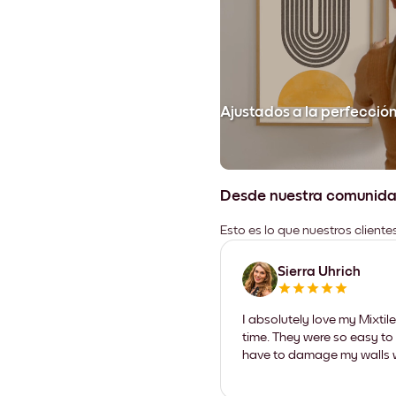
Ajustados a la perfecció
Desde nuestra comunid
Esto es lo que nuestros client
Sierra Uhrich
I absolutely love my Mixti
time. They were so easy to 
have to damage my walls wi