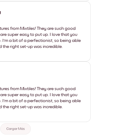
y
tures from Mixtiles! They are such good
 are super easy to put up. I love that you
'm a bit of a perfectionist, so being able
d the right set-up was incredible.
tures from Mixtiles! They are such good
 are super easy to put up. I love that you
'm a bit of a perfectionist, so being able
d the right set-up was incredible.
Cargar Más