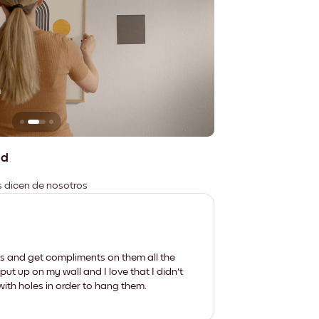
n
No deja marcas
ad
es dicen de nosotros
les and get compliments on them all the
put up on my wall and I love that I didn't
th holes in order to hang them.