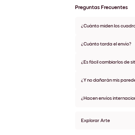
Preguntas Frecuentes
¿Cuánto miden los cuadr
Los tamaños varían de 21x28 
materiales y colores de marco,
¿Cuánto tarda el envío?
Una semana, más o menos. Hay
algunos países. Te enviaremo
¿Es fácil cambiarlos de si
compra
¡Superfácil! Están diseñados 
¿Y no dañarán mis pared
No, sin daños
¿Hacen envíos internacio
¡Sí, a la mayoría de los países
Explorar Arte
Rooted In Time no.1 Sin ma