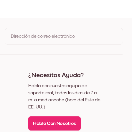
 de Roble
 Negro
 Blanco
 Nuez
Dirección de correo electrónico
Al registrarte, aceptas los Términos de uso y la Política de
privacidad de Mixtiles
¿Necesitas Ayuda?
Habla con nuestro equipo de
soporte real, todos los días de 7 a.
m. a medianoche (hora del Este de
EE. UU.)
Habla Con Nosotros