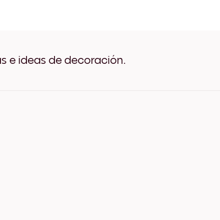
Rooted In Time no.1 Negro
Rooted In Time no.1 Blanco
Rooted In Time no.1 Madera
Rooted In Time no.1 Ancho
Rooted In Time no.1 Ancho
Rooted In Time no.1 Ancho
as e ideas de decoración.
Rooted In Time no.1 Lienzo