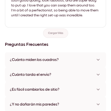
such good quality, look fabulous, and are super easy
to put up. I love that you can swap them around too.
I'm a bit of a perfectionist, so being able to move them
until I created the right set-up was incredible.
Cargar Más
Preguntas Frecuentes
¿Cuánto miden los cuadros?
Los tamaños varían de 21x28 cm a 56x112 cm. Disponible en
varios materiales y colores de marco, incluidas opciones sin
¿Cuánto tarda el envío?
marco y con lienzo.
Una semana, más o menos. Hay opciones de envío exprés
disponibles en algunos países. Te enviaremos un número de
¿Es fácil cambiarlos de sitio?
seguimiento después de tu compra
¡Superfácil! Están diseñados para moverse varias veces sin
ningún daño
¿Y no dañarán mis paredes?