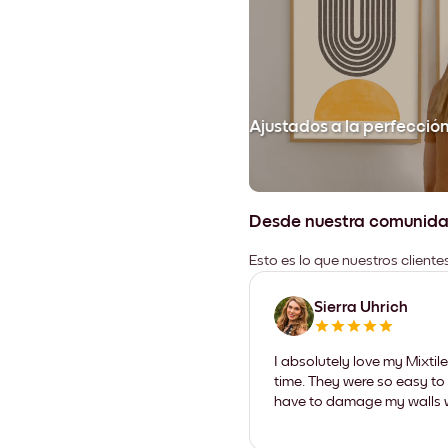
Ajustados a la perfecció
Desde nuestra comunid
Esto es lo que nuestros client
Sierra Uhrich
I absolutely love my Mixti
time. They were so easy to 
have to damage my walls wi