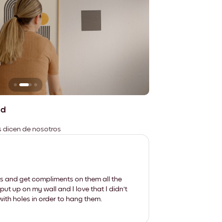
n
No deja marcas
ad
es dicen de nosotros
les and get compliments on them all the
put up on my wall and I love that I didn't
th holes in order to hang them.