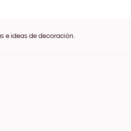
The Lord Will Light For You
The Lord Will Light For You
The Lord Will Light For Yo
The Lord Will Light For Yo
The Lord Will Light For Yo
The Lord Will Light For Yo
as e ideas de decoración.
The Lord Will Light For You