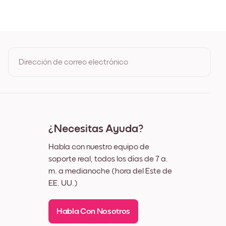
 Negro
 Blanco
u Madera de Roble
u Ancho Negro
u Ancho Blanco
u Ancho Nuez
Dirección de correo electrónico
 Lienzo
Al registrarte, aceptas los Términos de uso y la Política de
privacidad de Mixtiles
¿Necesitas Ayuda?
Habla con nuestro equipo de
soporte real, todos los días de 7 a.
m. a medianoche (hora del Este de
EE. UU.)
Habla Con Nosotros