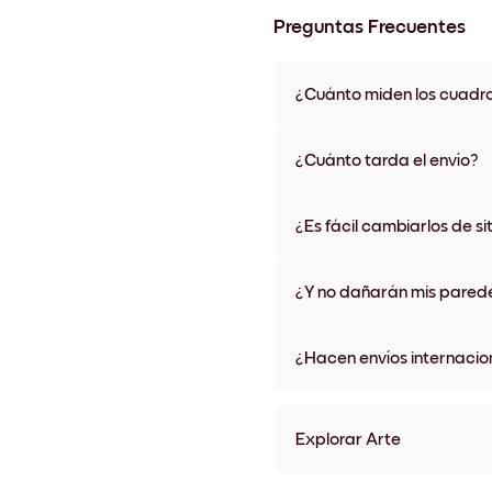
Preguntas Frecuentes
¿Cuánto miden los cuadr
Los tamaños varían de 21x28 
materiales y colores de marco,
¿Cuánto tarda el envío?
Una semana, más o menos. Hay
algunos países. Te enviaremo
¿Es fácil cambiarlos de si
compra
¡Superfácil! Están diseñados 
¿Y no dañarán mis pared
No, sin daños
¿Hacen envíos internacio
¡Sí, a la mayoría de los países
Explorar Arte
The Lord Will Light For You