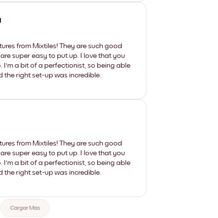
y
tures from Mixtiles! They are such good
 are super easy to put up. I love that you
'm a bit of a perfectionist, so being able
d the right set-up was incredible.
tures from Mixtiles! They are such good
 are super easy to put up. I love that you
'm a bit of a perfectionist, so being able
d the right set-up was incredible.
Cargar Más