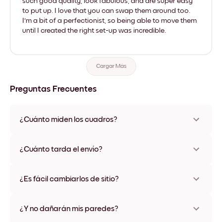
such good quality, look fabulous, and are super easy
to put up. I love that you can swap them around too.
I'm a bit of a perfectionist, so being able to move them
until I created the right set-up was incredible.
Cargar Más
Preguntas Frecuentes
¿Cuánto miden los cuadros?
Los tamaños varían de 21x28 cm a 56x112 cm. Disponible en
varios materiales y colores de marco, incluidas opciones sin
¿Cuánto tarda el envío?
marco y con lienzo.
Una semana, más o menos. Hay opciones de envío exprés
disponibles en algunos países. Te enviaremos un número de
¿Es fácil cambiarlos de sitio?
seguimiento después de tu compra
¡Superfácil! Están diseñados para moverse varias veces sin
ningún daño
¿Y no dañarán mis paredes?