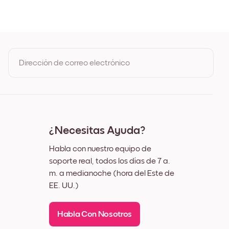
egro
lanco
adera de Roble
ncho Negro
ncho Blanco
ncho Nuez
Dirección de correo electrónico
enzo
Al registrarte, aceptas los Términos de uso y la Política de
privacidad de Mixtiles
¿Necesitas Ayuda?
Habla con nuestro equipo de
soporte real, todos los días de 7 a.
m. a medianoche (hora del Este de
EE. UU.)
Habla Con Nosotros