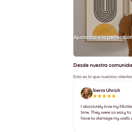
Ajustados a la perfecció
Desde nuestra comunid
Esto es lo que nuestros client
Sierra Uhrich
I absolutely love my Mixti
time. They were so easy to 
have to damage my walls wi