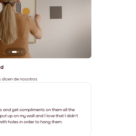
n
No deja marcas
ad
es dicen de nosotros
les and get compliments on them all the
put up on my wall and I love that I didn't
th holes in order to hang them.