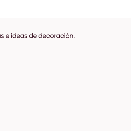
collectionSeasonal (20) N
collectionSeasonal (20) B
collectionSeasonal (20) M
collectionSeasonal (20) A
collectionSeasonal (20) A
collectionSeasonal (20) A
as e ideas de decoración.
collectionSeasonal (20) Li