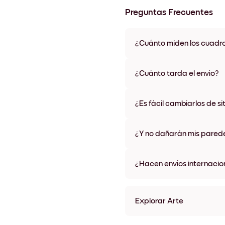
Preguntas Frecuentes
¿Cuánto miden los cuadr
Los tamaños varían de 21x28 
materiales y colores de marco,
¿Cuánto tarda el envío?
Una semana, más o menos. Hay
algunos países. Te enviaremo
¿Es fácil cambiarlos de si
compra
¡Superfácil! Están diseñados 
¿Y no dañarán mis pared
No, sin daños
¿Hacen envíos internacio
¡Sí, a la mayoría de los países
Explorar Arte
collectionSeasonal (20) Si