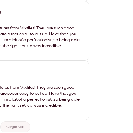
y
tures from Mixtiles! They are such good
 are super easy to put up. I love that you
'm a bit of a perfectionist, so being able
d the right set-up was incredible.
tures from Mixtiles! They are such good
 are super easy to put up. I love that you
'm a bit of a perfectionist, so being able
d the right set-up was incredible.
Cargar Más