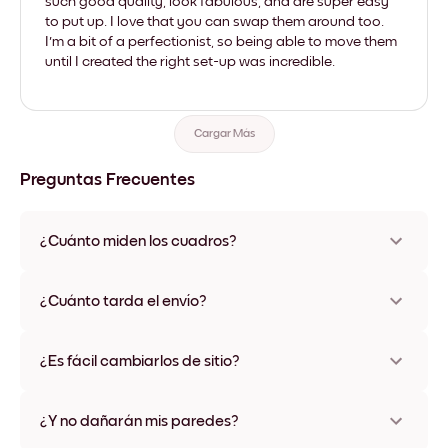
such good quality, look fabulous, and are super easy
to put up. I love that you can swap them around too.
I'm a bit of a perfectionist, so being able to move them
until I created the right set-up was incredible.
Cargar Más
Preguntas Frecuentes
¿Cuánto miden los cuadros?
Los tamaños varían de 21x28 cm a 56x112 cm. Disponible en
varios materiales y colores de marco, incluidas opciones sin
¿Cuánto tarda el envío?
marco y con lienzo.
Una semana, más o menos. Hay opciones de envío exprés
disponibles en algunos países. Te enviaremos un número de
¿Es fácil cambiarlos de sitio?
seguimiento después de tu compra
¡Superfácil! Están diseñados para moverse varias veces sin
ningún daño
¿Y no dañarán mis paredes?