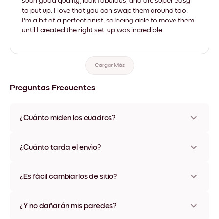
such good quality, look fabulous, and are super easy
to put up. I love that you can swap them around too.
I'm a bit of a perfectionist, so being able to move them
until I created the right set-up was incredible.
Cargar Más
Preguntas Frecuentes
¿Cuánto miden los cuadros?
Los tamaños varían de 21x28 cm a 56x112 cm. Disponible en
varios materiales y colores de marco, incluidas opciones sin
¿Cuánto tarda el envío?
marco y con lienzo.
Una semana, más o menos. Hay opciones de envío exprés
disponibles en algunos países. Te enviaremos un número de
¿Es fácil cambiarlos de sitio?
seguimiento después de tu compra
¡Superfácil! Están diseñados para moverse varias veces sin
ningún daño
¿Y no dañarán mis paredes?