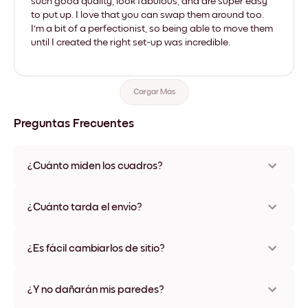
such good quality, look fabulous, and are super easy
to put up. I love that you can swap them around too.
I'm a bit of a perfectionist, so being able to move them
until I created the right set-up was incredible.
Cargar Más
Preguntas Frecuentes
¿Cuánto miden los cuadros?
Los tamaños varían de 21x28 cm a 56x112 cm. Disponible en
varios materiales y colores de marco, incluidas opciones sin
¿Cuánto tarda el envío?
marco y con lienzo.
Una semana, más o menos. Hay opciones de envío exprés
disponibles en algunos países. Te enviaremos un número de
¿Es fácil cambiarlos de sitio?
seguimiento después de tu compra
¡Superfácil! Están diseñados para moverse varias veces sin
ningún daño
¿Y no dañarán mis paredes?