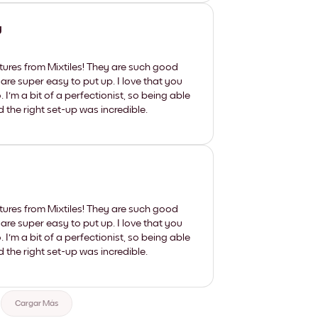
y
tures from Mixtiles! They are such good
 are super easy to put up. I love that you
'm a bit of a perfectionist, so being able
d the right set-up was incredible.
tures from Mixtiles! They are such good
 are super easy to put up. I love that you
'm a bit of a perfectionist, so being able
d the right set-up was incredible.
Cargar Más