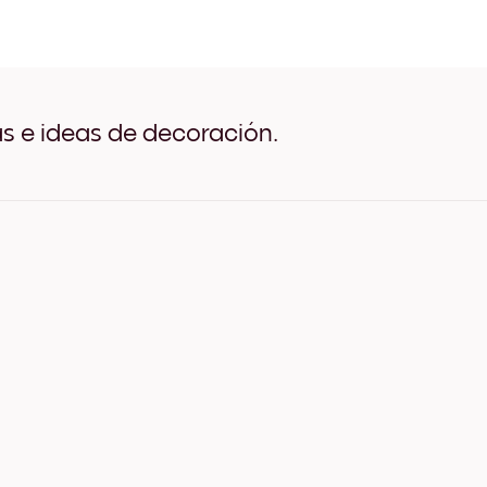
Orange Dunes Negro
Orange Dunes Blanco
Orange Dunes Madera de 
Orange Dunes Ancho Negr
Orange Dunes Ancho Blan
Orange Dunes Ancho Nuez
as e ideas de decoración.
Orange Dunes Lienzo