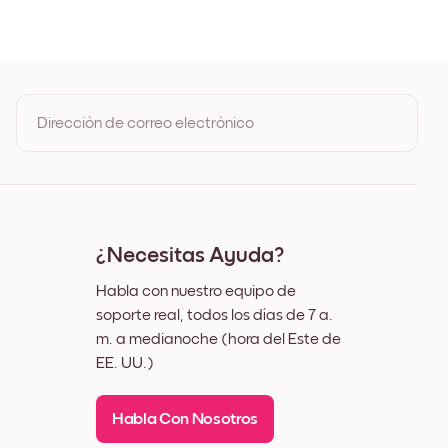
Roble
o
co
Dirección de correo electrónico
Al registrarte, aceptas los Términos de uso y la Política de
privacidad de Mixtiles
¿Necesitas Ayuda?
Habla con nuestro equipo de
soporte real, todos los días de 7 a.
m. a medianoche (hora del Este de
EE. UU.)
Habla Con Nosotros