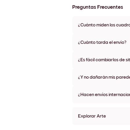
Preguntas Frecuentes
¿Cuánto miden los cuadr
Los tamaños varían de 21x28 
materiales y colores de marco,
¿Cuánto tarda el envío?
Una semana, más o menos. Hay
algunos países. Te enviaremo
¿Es fácil cambiarlos de si
compra
¡Superfácil! Están diseñados 
¿Y no dañarán mis pared
No, sin daños
¿Hacen envíos internacio
¡Sí, a la mayoría de los países
Explorar Arte
Orange Dunes Sin marco