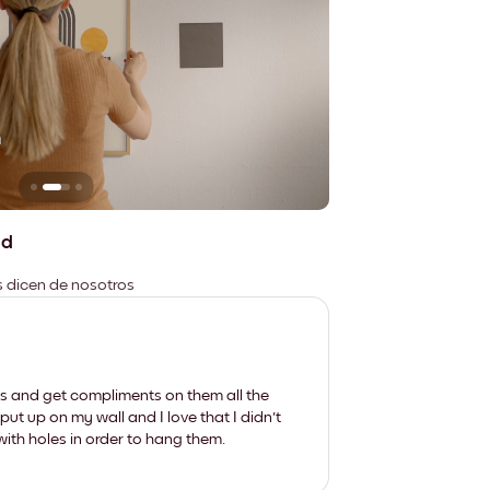
n
No deja marcas
ad
es dicen de nosotros
les and get compliments on them all the
put up on my wall and I love that I didn't
th holes in order to hang them.