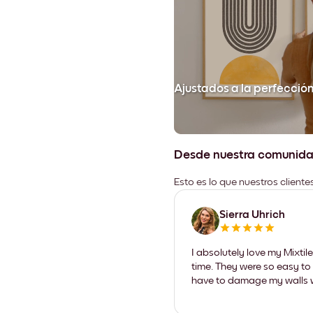
Ajustados a la perfecció
Desde nuestra comunid
Esto es lo que nuestros client
Sierra Uhrich
I absolutely love my Mixti
time. They were so easy to 
have to damage my walls wi