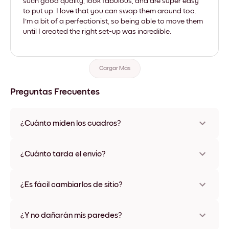
such good quality, look fabulous, and are super easy
to put up. I love that you can swap them around too.
I'm a bit of a perfectionist, so being able to move them
until I created the right set-up was incredible.
Cargar Más
Preguntas Frecuentes
¿Cuánto miden los cuadros?
Los tamaños varían de 21x28 cm a 56x112 cm. Disponible en
varios materiales y colores de marco, incluidas opciones sin
¿Cuánto tarda el envío?
marco y con lienzo.
Una semana, más o menos. Hay opciones de envío exprés
disponibles en algunos países. Te enviaremos un número de
¿Es fácil cambiarlos de sitio?
seguimiento después de tu compra
¡Superfácil! Están diseñados para moverse varias veces sin
ningún daño
¿Y no dañarán mis paredes?