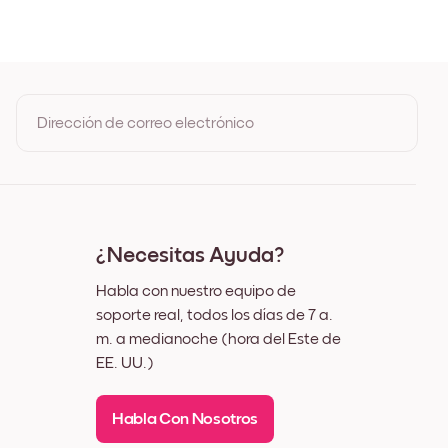
oble
o
o
Dirección de correo electrónico
Al registrarte, aceptas los Términos de uso y la Política de
privacidad de Mixtiles
¿Necesitas Ayuda?
Habla con nuestro equipo de
soporte real, todos los días de 7 a.
m. a medianoche (hora del Este de
EE. UU.)
Habla Con Nosotros