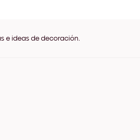
Toscana No.2 Negro
Toscana No.2 Blanco
Toscana No.2 Madera de R
Toscana No.2 Ancho Negr
Toscana No.2 Ancho Blanc
Toscana No.2 Ancho Nuez
as e ideas de decoración.
Toscana No.2 Lienzo