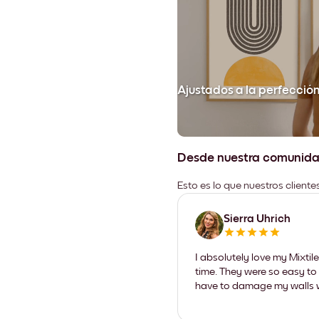
Ajustados a la perfecció
Desde nuestra comunid
Esto es lo que nuestros client
Sierra Uhrich
I absolutely love my Mixti
time. They were so easy to 
have to damage my walls wi