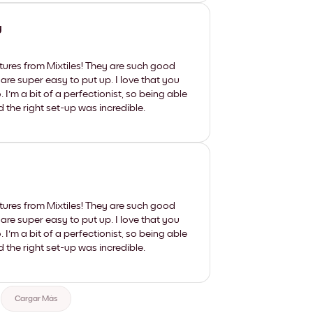
y
tures from Mixtiles! They are such good
 are super easy to put up. I love that you
'm a bit of a perfectionist, so being able
d the right set-up was incredible.
tures from Mixtiles! They are such good
 are super easy to put up. I love that you
'm a bit of a perfectionist, so being able
d the right set-up was incredible.
Cargar Más