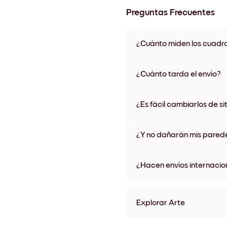
Preguntas Frecuentes
¿Cuánto miden los cuadr
Los tamaños varían de 21x28 
materiales y colores de marco,
¿Cuánto tarda el envío?
Una semana, más o menos. Hay
algunos países. Te enviaremo
¿Es fácil cambiarlos de si
compra
¡Superfácil! Están diseñados 
¿Y no dañarán mis pared
No, sin daños
¿Hacen envíos internacio
¡Sí, a la mayoría de los países
Explorar Arte
Toscana No.2 Sin marco