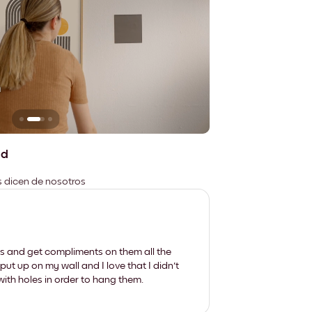
n
No deja marcas
ad
es dicen de nosotros
les and get compliments on them all the
put up on my wall and I love that I didn't
th holes in order to hang them.