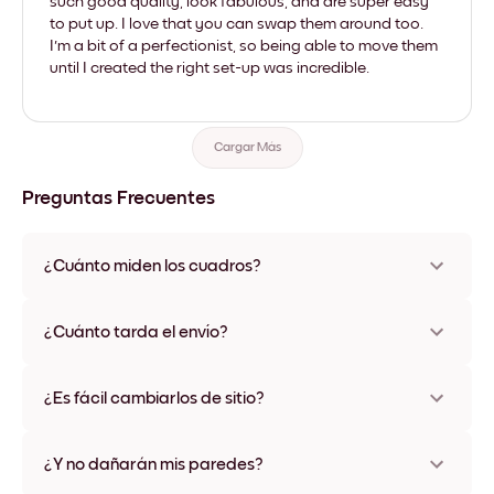
such good quality, look fabulous, and are super easy
to put up. I love that you can swap them around too.
I'm a bit of a perfectionist, so being able to move them
until I created the right set-up was incredible.
Cargar Más
Preguntas Frecuentes
¿Cuánto miden los cuadros?
Los tamaños varían de 21x28 cm a 56x112 cm. Disponible en
varios materiales y colores de marco, incluidas opciones sin
¿Cuánto tarda el envío?
marco y con lienzo.
Una semana, más o menos. Hay opciones de envío exprés
disponibles en algunos países. Te enviaremos un número de
¿Es fácil cambiarlos de sitio?
seguimiento después de tu compra
¡Superfácil! Están diseñados para moverse varias veces sin
ningún daño
¿Y no dañarán mis paredes?