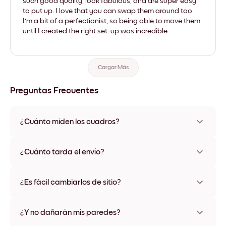
such good quality, look fabulous, and are super easy
to put up. I love that you can swap them around too.
I'm a bit of a perfectionist, so being able to move them
until I created the right set-up was incredible.
Cargar Más
Preguntas Frecuentes
¿Cuánto miden los cuadros?
Los tamaños varían de 21x28 cm a 56x112 cm. Disponible en
varios materiales y colores de marco, incluidas opciones sin
¿Cuánto tarda el envío?
marco y con lienzo.
Una semana, más o menos. Hay opciones de envío exprés
disponibles en algunos países. Te enviaremos un número de
¿Es fácil cambiarlos de sitio?
seguimiento después de tu compra
¡Superfácil! Están diseñados para moverse varias veces sin
ningún daño
¿Y no dañarán mis paredes?