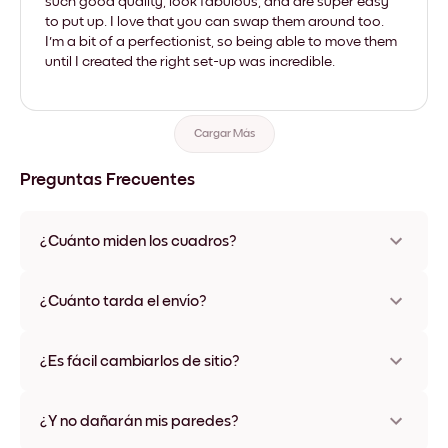
such good quality, look fabulous, and are super easy
to put up. I love that you can swap them around too.
I'm a bit of a perfectionist, so being able to move them
until I created the right set-up was incredible.
Cargar Más
Preguntas Frecuentes
¿Cuánto miden los cuadros?
Los tamaños varían de 21x28 cm a 56x112 cm. Disponible en
varios materiales y colores de marco, incluidas opciones sin
¿Cuánto tarda el envío?
marco y con lienzo.
Una semana, más o menos. Hay opciones de envío exprés
disponibles en algunos países. Te enviaremos un número de
¿Es fácil cambiarlos de sitio?
seguimiento después de tu compra
¡Superfácil! Están diseñados para moverse varias veces sin
ningún daño
¿Y no dañarán mis paredes?