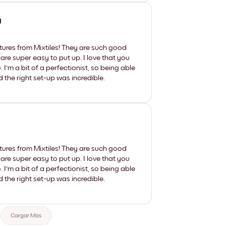
y
tures from Mixtiles! They are such good
 are super easy to put up. I love that you
'm a bit of a perfectionist, so being able
d the right set-up was incredible.
tures from Mixtiles! They are such good
 are super easy to put up. I love that you
'm a bit of a perfectionist, so being able
d the right set-up was incredible.
Cargar Más