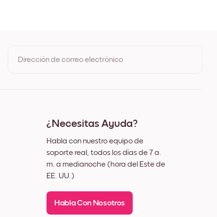
ble
Dirección de correo electrónico
Al registrarte, aceptas los Términos de uso y la Política de
privacidad de Mixtiles
¿Necesitas Ayuda?
Habla con nuestro equipo de
soporte real, todos los días de 7 a.
m. a medianoche (hora del Este de
EE. UU.)
Habla Con Nosotros