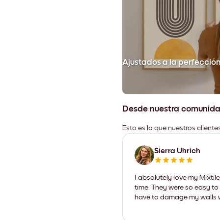
Ajustados a la perfecció
Desde nuestra comunid
Esto es lo que nuestros client
Sierra Uhrich
I absolutely love my Mixti
time. They were so easy to 
have to damage my walls wi