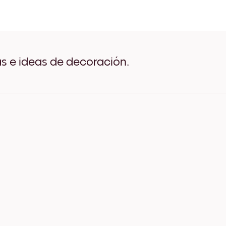
Make Music Negro
Make Music Blanco
Make Music Madera de Ro
Make Music Ancho Negro
Make Music Ancho Blanco
Make Music Ancho Nuez
as e ideas de decoración.
Make Music Lienzo