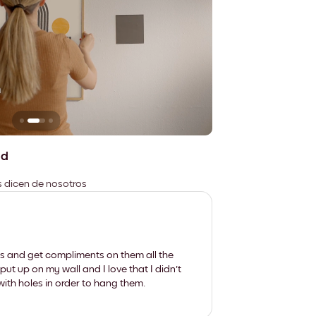
n
No deja marcas
ad
es dicen de nosotros
les and get compliments on them all the
put up on my wall and I love that I didn't
th holes in order to hang them.