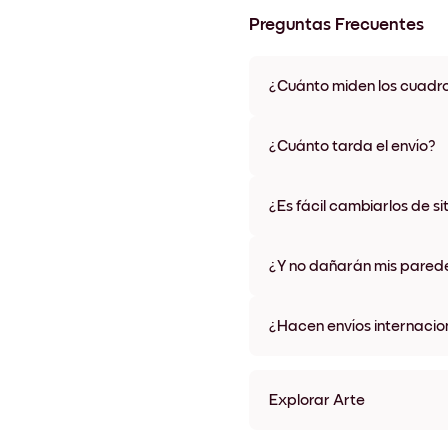
Preguntas Frecuentes
¿Cuánto miden los cuadr
Los tamaños varían de 21x28 
materiales y colores de marco,
¿Cuánto tarda el envío?
Una semana, más o menos. Hay
algunos países. Te enviaremo
¿Es fácil cambiarlos de si
compra
¡Superfácil! Están diseñados 
¿Y no dañarán mis pared
No, sin daños
¿Hacen envíos internacio
¡Sí, a la mayoría de los países
Explorar Arte
Make Music Sin marco