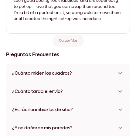
such good quality, look fabulous, and are super easy
to put up. I love that you can swap them around too.
I'm a bit of a perfectionist, so being able to move them
until I created the right set-up was incredible.
Cargar Más
Preguntas Frecuentes
¿Cuánto miden los cuadros?
Los tamaños varían de 21x28 cm a 56x112 cm. Disponible en
varios materiales y colores de marco, incluidas opciones sin
¿Cuánto tarda el envío?
marco y con lienzo.
Una semana, más o menos. Hay opciones de envío exprés
disponibles en algunos países. Te enviaremos un número de
¿Es fácil cambiarlos de sitio?
seguimiento después de tu compra
¡Superfácil! Están diseñados para moverse varias veces sin
ningún daño
¿Y no dañarán mis paredes?