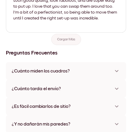
such good quality, look fabulous, and are super easy
to put up. I love that you can swap them around too.
I'm a bit of a perfectionist, so being able to move them
until I created the right set-up was incredible.
Cargar Más
Preguntas Frecuentes
¿Cuánto miden los cuadros?
Los tamaños varían de 21x28 cm a 56x112 cm. Disponible en
varios materiales y colores de marco, incluidas opciones sin
¿Cuánto tarda el envío?
marco y con lienzo.
Una semana, más o menos. Hay opciones de envío exprés
disponibles en algunos países. Te enviaremos un número de
¿Es fácil cambiarlos de sitio?
seguimiento después de tu compra
¡Superfácil! Están diseñados para moverse varias veces sin
ningún daño
¿Y no dañarán mis paredes?