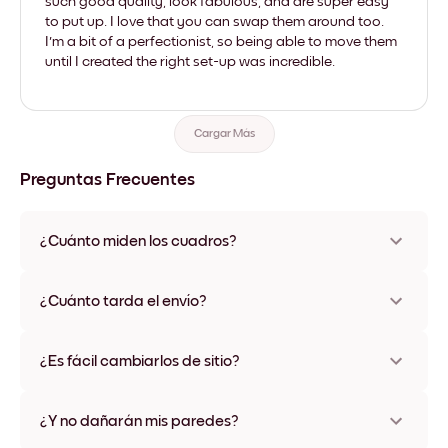
such good quality, look fabulous, and are super easy
to put up. I love that you can swap them around too.
I'm a bit of a perfectionist, so being able to move them
until I created the right set-up was incredible.
Cargar Más
Preguntas Frecuentes
¿Cuánto miden los cuadros?
Los tamaños varían de 21x28 cm a 56x112 cm. Disponible en
varios materiales y colores de marco, incluidas opciones sin
¿Cuánto tarda el envío?
marco y con lienzo.
Una semana, más o menos. Hay opciones de envío exprés
disponibles en algunos países. Te enviaremos un número de
¿Es fácil cambiarlos de sitio?
seguimiento después de tu compra
¡Superfácil! Están diseñados para moverse varias veces sin
ningún daño
¿Y no dañarán mis paredes?