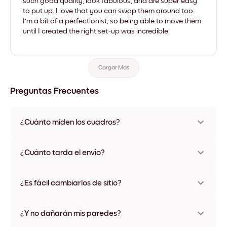
such good quality, look fabulous, and are super easy
to put up. I love that you can swap them around too.
I'm a bit of a perfectionist, so being able to move them
until I created the right set-up was incredible.
Cargar Más
Preguntas Frecuentes
¿Cuánto miden los cuadros?
Los tamaños varían de 21x28 cm a 56x112 cm. Disponible en
varios materiales y colores de marco, incluidas opciones sin
¿Cuánto tarda el envío?
marco y con lienzo.
Una semana, más o menos. Hay opciones de envío exprés
disponibles en algunos países. Te enviaremos un número de
¿Es fácil cambiarlos de sitio?
seguimiento después de tu compra
¡Superfácil! Están diseñados para moverse varias veces sin
ningún daño
¿Y no dañarán mis paredes?