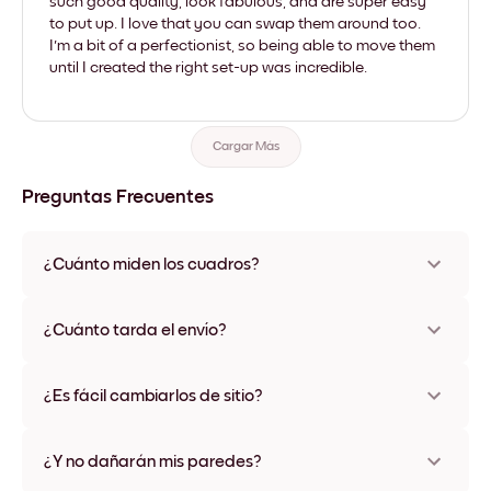
such good quality, look fabulous, and are super easy
to put up. I love that you can swap them around too.
I'm a bit of a perfectionist, so being able to move them
until I created the right set-up was incredible.
Cargar Más
Preguntas Frecuentes
¿Cuánto miden los cuadros?
Los tamaños varían de 21x28 cm a 56x112 cm. Disponible en
varios materiales y colores de marco, incluidas opciones sin
¿Cuánto tarda el envío?
marco y con lienzo.
Una semana, más o menos. Hay opciones de envío exprés
disponibles en algunos países. Te enviaremos un número de
¿Es fácil cambiarlos de sitio?
seguimiento después de tu compra
¡Superfácil! Están diseñados para moverse varias veces sin
ningún daño
¿Y no dañarán mis paredes?