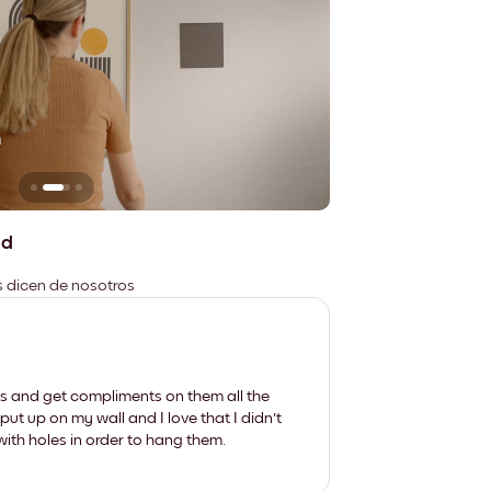
n
No deja marcas
ad
es dicen de nosotros
les and get compliments on them all the
put up on my wall and I love that I didn't
th holes in order to hang them.