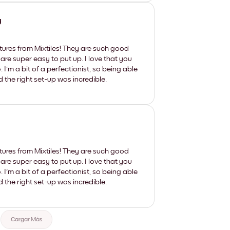
y
tures from Mixtiles! They are such good
 are super easy to put up. I love that you
'm a bit of a perfectionist, so being able
d the right set-up was incredible.
tures from Mixtiles! They are such good
 are super easy to put up. I love that you
'm a bit of a perfectionist, so being able
d the right set-up was incredible.
Cargar Más