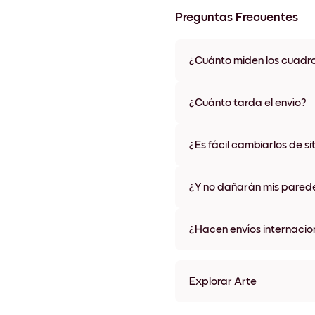
Preguntas Frecuentes
¿Cuánto miden los cuadr
Los tamaños varían de 21x28 
materiales y colores de marco,
¿Cuánto tarda el envío?
Una semana, más o menos. Hay
algunos países. Te enviaremo
¿Es fácil cambiarlos de si
compra
¡Superfácil! Están diseñados 
¿Y no dañarán mis pared
No, sin daños
¿Hacen envíos internacio
¡Sí, a la mayoría de los países
Explorar Arte
Vintage Espresso Sin marc