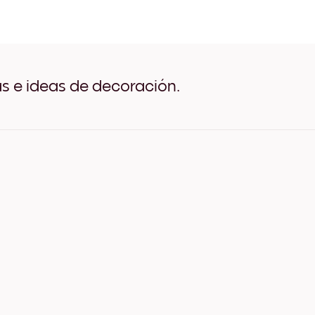
Vintage Espresso Negro
Vintage Espresso Blanco
Vintage Espresso Madera 
Vintage Espresso Ancho N
Vintage Espresso Ancho B
Vintage Espresso Ancho N
as e ideas de decoración.
Vintage Espresso Lienzo