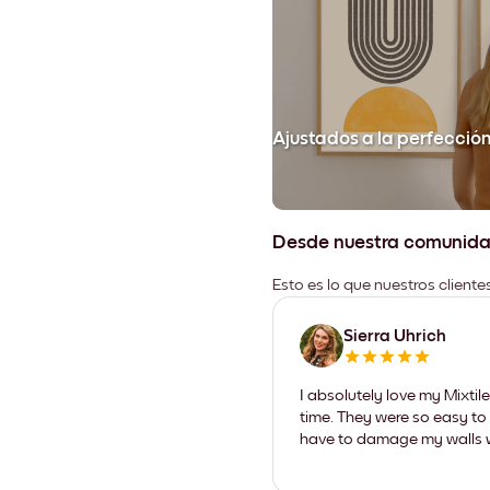
Ajustados a la perfecció
Desde nuestra comunid
Esto es lo que nuestros client
Sierra Uhrich
I absolutely love my Mixti
time. They were so easy to 
have to damage my walls wi