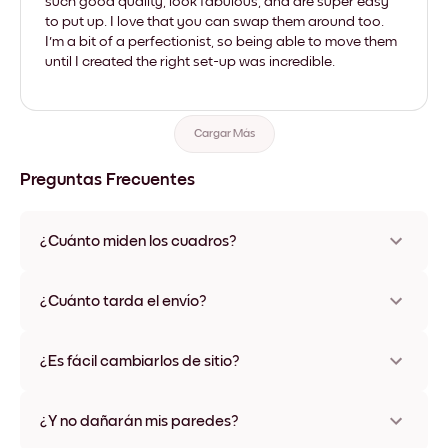
such good quality, look fabulous, and are super easy
to put up. I love that you can swap them around too.
I'm a bit of a perfectionist, so being able to move them
until I created the right set-up was incredible.
Cargar Más
Preguntas Frecuentes
¿Cuánto miden los cuadros?
Los tamaños varían de 21x28 cm a 56x112 cm. Disponible en
varios materiales y colores de marco, incluidas opciones sin
¿Cuánto tarda el envío?
marco y con lienzo.
Una semana, más o menos. Hay opciones de envío exprés
disponibles en algunos países. Te enviaremos un número de
¿Es fácil cambiarlos de sitio?
seguimiento después de tu compra
¡Superfácil! Están diseñados para moverse varias veces sin
ningún daño
¿Y no dañarán mis paredes?