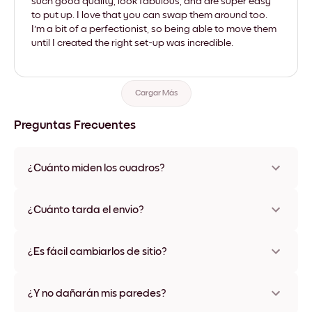
such good quality, look fabulous, and are super easy
to put up. I love that you can swap them around too.
I'm a bit of a perfectionist, so being able to move them
until I created the right set-up was incredible.
Cargar Más
Preguntas Frecuentes
¿Cuánto miden los cuadros?
Los tamaños varían de 21x28 cm a 56x112 cm. Disponible en
varios materiales y colores de marco, incluidas opciones sin
¿Cuánto tarda el envío?
marco y con lienzo.
Una semana, más o menos. Hay opciones de envío exprés
disponibles en algunos países. Te enviaremos un número de
¿Es fácil cambiarlos de sitio?
seguimiento después de tu compra
¡Superfácil! Están diseñados para moverse varias veces sin
ningún daño
¿Y no dañarán mis paredes?