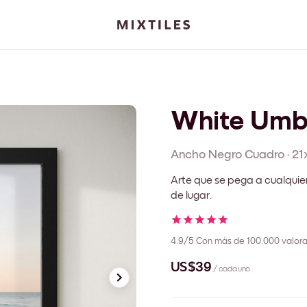
White Umb
Ancho Negro
Cuadro
·
21
Arte que se pega a cualquie
de lugar.
4.9/5
Con más de 100.000 valora
US$39
/ cada uno