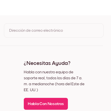
 Roble
ro
nco
z
Dirección de correo electrónico
Al registrarte, aceptas los Términos de uso y la Política de
privacidad de Mixtiles
¿Necesitas Ayuda?
Habla con nuestro equipo de
soporte real, todos los días de 7 a.
m. a medianoche (hora del Este de
EE. UU.)
Habla Con Nosotros