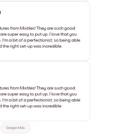
y
tures from Mixtiles! They are such good
 are super easy to put up. I love that you
'm a bit of a perfectionist, so being able
d the right set-up was incredible.
tures from Mixtiles! They are such good
 are super easy to put up. I love that you
'm a bit of a perfectionist, so being able
d the right set-up was incredible.
Cargar Más