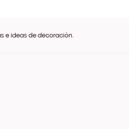
White Umbrella Negro
White Umbrella Blanco
White Umbrella Madera de
White Umbrella Ancho Neg
White Umbrella Ancho Bla
White Umbrella Ancho Nue
as e ideas de decoración.
White Umbrella Lienzo