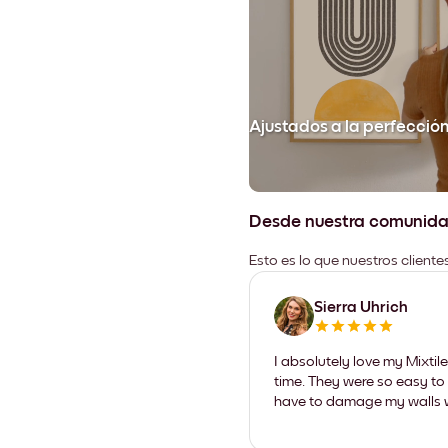
Ajustados a la perfecció
Desde nuestra comunid
Esto es lo que nuestros client
Sierra Uhrich
I absolutely love my Mixti
time. They were so easy to 
have to damage my walls wi