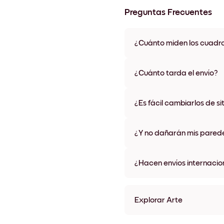
Preguntas Frecuentes
¿Cuánto miden los cuadr
Los tamaños varían de 21x28 
materiales y colores de marco,
¿Cuánto tarda el envío?
Una semana, más o menos. Hay
algunos países. Te enviaremo
¿Es fácil cambiarlos de si
compra
¡Superfácil! Están diseñados 
¿Y no dañarán mis pared
No, sin daños
¿Hacen envíos internacio
¡Sí, a la mayoría de los países
Explorar Arte
White Umbrella Sin marco