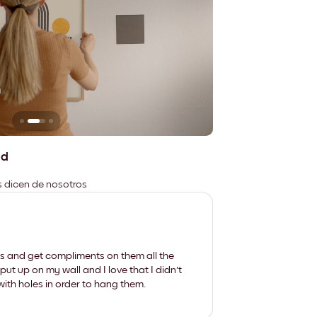
n
No deja marcas
ad
es dicen de nosotros
les and get compliments on them all the
put up on my wall and I love that I didn't
th holes in order to hang them.