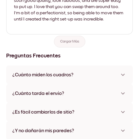
such good quality, look fabulous, and are super easy
to put up. I love that you can swap them around too.
I'm a bit of a perfectionist, so being able to move them
until I created the right set-up was incredible.
Cargar Más
Preguntas Frecuentes
¿Cuánto miden los cuadros?
Los tamaños varían de 21x28 cm a 56x112 cm. Disponible en
varios materiales y colores de marco, incluidas opciones sin
¿Cuánto tarda el envío?
marco y con lienzo.
Una semana, más o menos. Hay opciones de envío exprés
disponibles en algunos países. Te enviaremos un número de
¿Es fácil cambiarlos de sitio?
seguimiento después de tu compra
¡Superfácil! Están diseñados para moverse varias veces sin
ningún daño
¿Y no dañarán mis paredes?