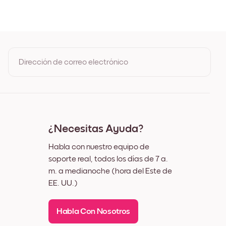
Roble
ro
nco
z
Dirección de correo electrónico
Al registrarte, aceptas los Términos de uso y la Política de
privacidad de Mixtiles
¿Necesitas Ayuda?
Habla con nuestro equipo de
soporte real, todos los días de 7 a.
m. a medianoche (hora del Este de
EE. UU.)
Habla Con Nosotros