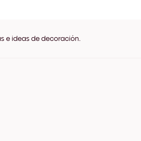
Plastered Rose Negro
Plastered Rose Blanco
Plastered Rose Madera de 
Plastered Rose Ancho Neg
Plastered Rose Ancho Bla
Plastered Rose Ancho Nue
as e ideas de decoración.
Plastered Rose Lienzo