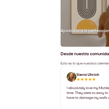
Ajustados a la perfecció
Desde nuestra comunid
Esto es lo que nuestros client
Sierra Uhrich
I absolutely love my Mixti
time. They were so easy to 
have to damage my walls wi