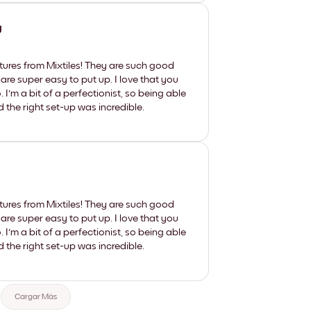
y
tures from Mixtiles! They are such good
 are super easy to put up. I love that you
'm a bit of a perfectionist, so being able
d the right set-up was incredible.
tures from Mixtiles! They are such good
 are super easy to put up. I love that you
'm a bit of a perfectionist, so being able
d the right set-up was incredible.
Cargar Más