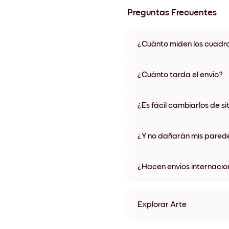
Preguntas Frecuentes
¿Cuánto miden los cuadr
Los tamaños varían de 21x28 
materiales y colores de marco,
¿Cuánto tarda el envío?
Una semana, más o menos. Hay
algunos países. Te enviaremo
¿Es fácil cambiarlos de si
compra
¡Superfácil! Están diseñados 
¿Y no dañarán mis pared
No, sin daños
¿Hacen envíos internacio
¡Sí, a la mayoría de los países
Explorar Arte
Plastered Rose Sin marco