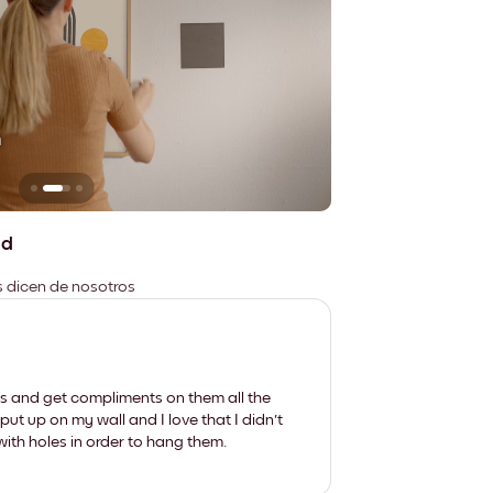
n
No deja marcas
ad
es dicen de nosotros
les and get compliments on them all the
put up on my wall and I love that I didn't
th holes in order to hang them.