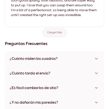
such good quality, look fabulous, and are super easy
to put up. I love that you can swap them around too.
I'm a bit of a perfectionist, so being able to move them
until I created the right set-up was incredible.
Cargar Más
Preguntas Frecuentes
¿Cuánto miden los cuadros?
Los tamaños varían de 21x28 cm a 56x112 cm. Disponible en
varios materiales y colores de marco, incluidas opciones sin
¿Cuánto tarda el envío?
marco y con lienzo.
Una semana, más o menos. Hay opciones de envío exprés
disponibles en algunos países. Te enviaremos un número de
¿Es fácil cambiarlos de sitio?
seguimiento después de tu compra
¡Superfácil! Están diseñados para moverse varias veces sin
ningún daño
¿Y no dañarán mis paredes?